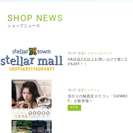
SHOP NEWS
ショップニュース
08/07 更新 |
グローバルワーク
SALE品2点以上お買い上げで更に2
0%OFF！！
08/07 更新 |
メアシス
流行りの軸固定カラコン「CoFANC
Y」が新登場！
NEW