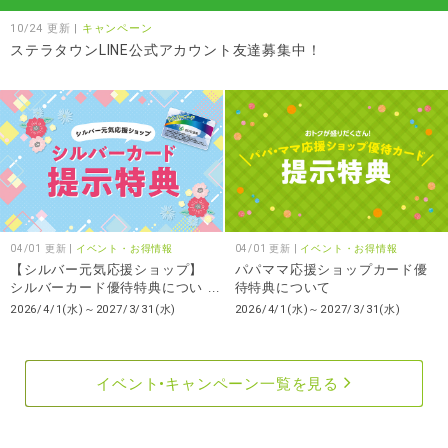
10/24 更新 |
キャンペーン
ステラタウンLINE公式アカウント友達募集中！
04/01 更新 |
イベント・お得情報
04/01 更新 |
イベント・お得情報
【シルバー元気応援ショップ】
パパママ応援ショップカード優
シルバーカード優待特典につい
待特典について
て
2026/4/1(水)～2027/3/31(水)
2026/4/1(水)～2027/3/31(水)
イベント•キャンペーン一覧を見る