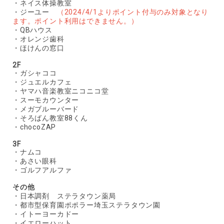
・ネイス体操教室
・ジーユー
（2024/4/1よりポイント付与のみ対象となり
ます。ポイント利用はできません。）
・QBハウス
・オレンジ歯科
・ほけんの窓口
2F
・ガシャココ
・ジュエルカフェ
・ヤマハ音楽教室ニコニコ堂
・スーモカウンター
・メガブルーバード
・そろばん教室88くん
・chocoZAP
3F
・ナムコ
・あさい眼科
・ゴルフアルファ
その他
・日本調剤 ステラタウン薬局
・都市型保育園ポポラー埼玉ステラタウン園
・イトーヨーカドー
・イエローハット