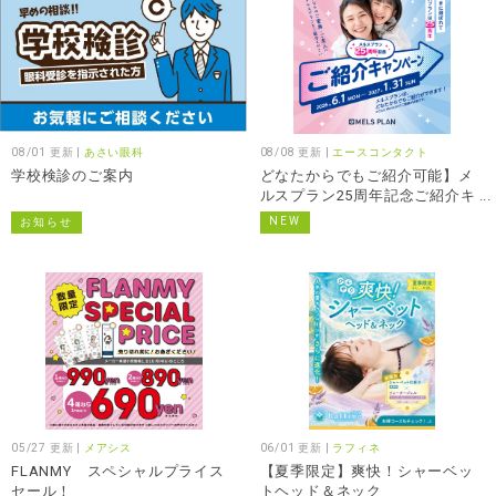
08/01 更新 |
あさい眼科
08/08 更新 |
エースコンタクト
学校検診のご案内
どなたからでもご紹介可能】メ
ルスプラン25周年記念ご紹介キ
ャンペーン
NEW
お知らせ
05/27 更新 |
メアシス
06/01 更新 |
ラフィネ
FLANMY スペシャルプライス
【夏季限定】爽快！シャーベッ
セール！
トヘッド＆ネック