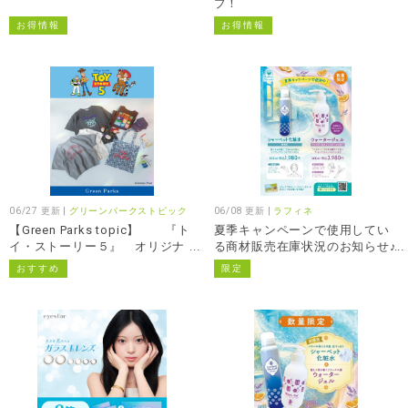
プ！
お得情報
お得情報
06/27 更新 |
グリーンパークストピック
06/08 更新 |
ラフィネ
【Green Parks topic】 『ト
夏季キャンペーンで使用してい
イ・ストーリー５』 オリジナ
る商材販売在庫状況のお知らせ♪
ルアイテム登場 ♪
【ラフィネ】
おすすめ
限定