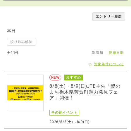
エントリー履歴
本日
絞り込み解除
全
件
新着順
開催日順
11
対象条件について
NEW
おすすめ
8/8(土)・8/9(日)JTB主催「梨の
まち栃木県芳賀町魅力発見フェ
ア」開催！
その他イベント
2026/8/8(土)～8/9(日)