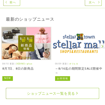
前へ
次へ
最新のショップニュース
08/10 更新 |
3COINS＋plus
08/09 更新 |
オリヒカ
8月7日、8日の新商品
～8/16迄の期間限定SALE開催中
～
NEW
お得情報
ショップニュース一覧を見る