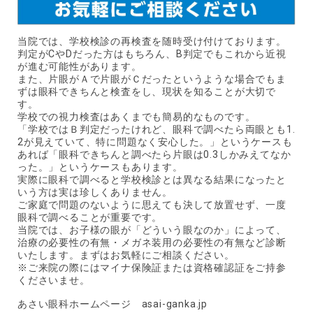
当院では、学校検診の再検査を随時受け付けております。
判定がCやDだった方はもちろん、B判定でもこれから近視
が進む可能性があります。
また、片眼がＡで片眼がＣだったというような場合でもま
ずは眼科できちんと検査をし、現状を知ることが大切で
す。
学校での視力検査はあくまでも簡易的なものです。
「学校ではＢ判定だったけれど、眼科で調べたら両眼とも1.
2が見えていて、特に問題なく安心した。」というケースも
あれば「眼科できちんと調べたら片眼は0.3しかみえてなか
った。」というケースもあります。
実際に眼科で調べると学校検診とは異なる結果になったと
いう方は実は珍しくありません。
ご家庭で問題のないように思えても決して放置せず、一度
眼科で調べることが重要です。
当院では、お子様の眼が「どういう眼なのか」によって、
治療の必要性の有無・メガネ装用の必要性の有無など診断
いたします。まずはお気軽にご相談ください。
※ご来院の際にはマイナ保険証または資格確認証をご持参
くださいませ。
あさい眼科ホームページ asai-ganka.jp