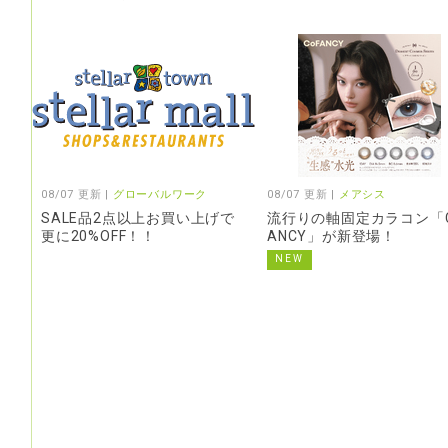
08/07 更新 |
グローバルワーク
08/07 更新 |
メアシス
SALE品2点以上お買い上げで
流行りの軸固定カラコン「C
更に20%OFF！！
ANCY」が新登場！
NEW