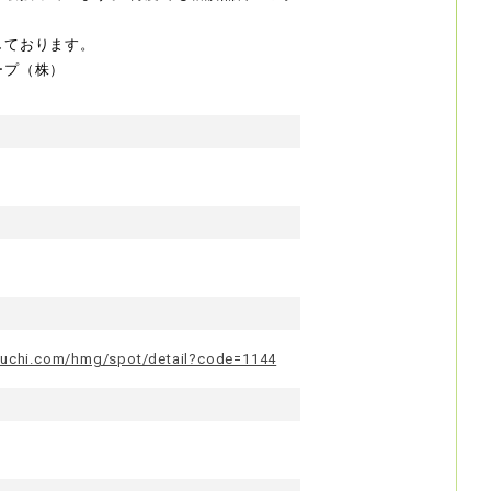
しております。
ープ（株）
uchi.com/hmg/spot/detail?code=1144