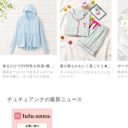
着るだけでUV対策＆快適♪機能
夏の夜もかわいく過ごそう★夏
ガー
も可愛さも叶える万能フレアパ
のさらっとパジャマ
リボ
指先までカバーできるサムホール
ギンガムチェックがフェミニンな
指先の
ーカー
付きの袖と、すっぽりかぶれるフ
パジャマ。
ンテイ
ードで紫外線対策ばっちり◎
カップケーキ刺繍やパイピングデ
タック
動くたびにふわっと広がるフレア
ザインが映える可愛らしいデザイ
ないア
シルエットが、カジュアルながら
ン♪
コーデ
も女性らしい印象に。
さらりとした綿100％の素材は、
レにU
通気性・吸水性ともに優れている
す。
チュチュアンナの最新ニュース
触れるとひんやり感じる接触冷感
ので涼しく着用していただけま
素材と、吸水速乾性に優れた糸を
す。
「吸水
使用することで、
また、凹凸のある生地は肌に密着
を使用
暑い日でも快適に過ごせます。
しにくいため肌離れが良く快適。
しい」
水陸両用仕様なので、海やプール
シワになりにくいのも嬉しいポイ
ッチリ
など夏のレジャーにも♪
ント◎
汗をか
りとし