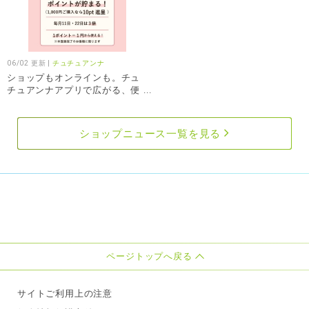
軽やかな着心地とすっきり見えを
■掲載商品
UVカ
両立した、毎日使いたくなる1枚
No. 24220002
[とにかくさらっ
してい
です。
と涼しい]綿100％ギンガムカップ
しっか
ケーキ刺繍半袖パジャマ
■掲載商品
価格：3,509円 （税抜3,１９０
■掲載
No. 26121020
水陸両用フレア
円）
No.2
06/02 更新 |
チュチュアンナ
フリルUVカットパーカー(ノーマ
と涼し
ショップもオンラインも。チュ
ル丈)
＼オンラインストアやSNSはこち
編み2
チュアンナアプリで広がる、便
価格：3,179円 （税抜2,8９０
ら／
カバー
利とオトク！
円）
チュチュアンナ オンラインスト
価格：
ア：https://online.tutuanna.j
＼オンラインストアやSNSはこち
p/shop/
ショップニュース一覧を見る
ら／
チュチュアンナ インスタグラ
＼オン
チュチュアンナ オンラインスト
ム：https://instagram.com/tu
チュチ
ア：https://online.tutuanna.j
tuanna_official
ア：htt
p/shop/
チュチュアンナ X：https://x.c
p/sho
チュチュアンナ インスタグラ
om/tutuanna
ム：https://instagram.com/tu
チュチュアンナ TikTok：http
#チュ
tuanna_official
s://www.tiktok.com/@tutuann
アーム
チュチュアンナ X：https://x.c
a_official
ガーリ
om/tutuanna
チュチュアンナ TikTok：http
#チュチュアンナ #パジャマ #
s://www.tiktok.com/@tutuann
ギンガムチェック #とにさら
a_official
ページトップへ戻る
#チュチュアンナ #UV対策 #
日焼け対策 #レジャー
サイトご利用上の注意