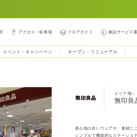
間
アクセス・駐車場
フロアガイド
施設サービス
イベント・キャンペーン
オープン・リニューアル
エリア 階： 
無印良
着心地の良いウェアや、素材に
シンプルで機能的なステーショ