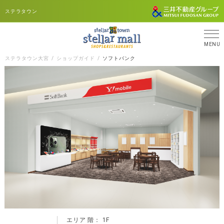
ステラタウン
MENU
ステラタウン大宮
ショップガイド
ソフトバンク
エリア 階： 1F